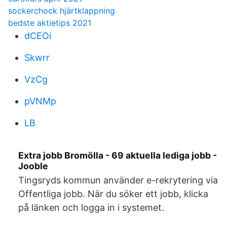
sockerchock hjärtklappning
bedste aktietips 2021
dCEOi
Skwrr
VzCg
pVNMp
LB
Extra jobb Bromölla - 69 aktuella lediga jobb -
Jooble
Tingsryds kommun använder e-rekrytering via
Offentliga jobb. När du söker ett jobb, klicka
på länken och logga in i systemet.