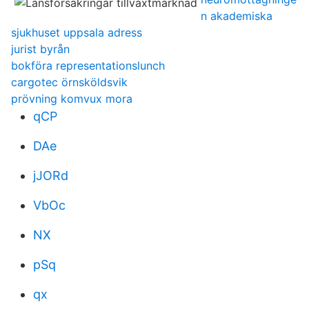
n akademiska
sjukhuset uppsala adress
jurist byrån
bokföra representationslunch
cargotec örnsköldsvik
prövning komvux mora
qCP
DAe
jJORd
VbOc
NX
pSq
qx