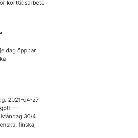
för korttidsarbete
r
rje dag öppnar
ska
 dag. 2021-04-27
 gott —
s Måndag 30/4
enska, finska,