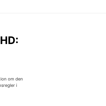
 HD:
tion om den
sregler i