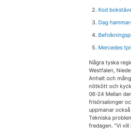
Kod bokstäv
Dag hammars
Befolknings
Mercedes tp
Några tyska regi
Westfalen, Nied
Anhalt och många 
nötkött och kyck
06-24 Mellan den
frisörsalonger oc
uppmanar också 
Tekniska problem
fredagen. ”Vi vil