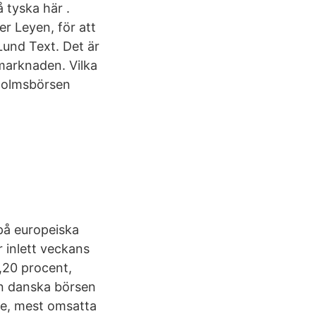
 tyska här .
r Leyen, för att
Lund Text. Det är
emarknaden. Vilka
kholmsbörsen
på europeiska
 inlett veckans
,20 procent,
n danska börsen
re, mest omsatta