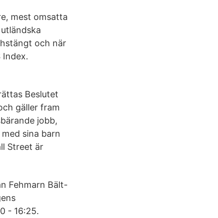
re, mest omsatta
 utländska
nchstängt och när
 Index.
rättas Beslutet
ch gäller fram
lsbärande jobb,
 med sina barn
l Street är
an Fehmarn Bält-
gens
0 - 16:25.