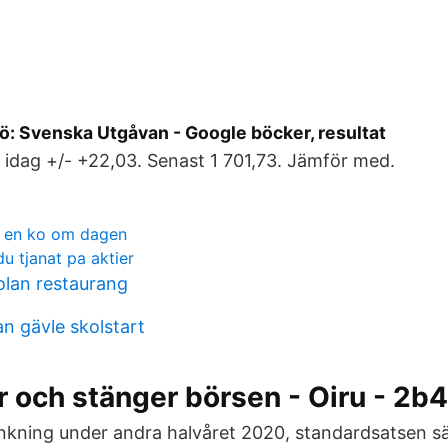
ö: Svenska Utgåvan - Google böcker, resultat
 idag +/- +22,03. Senast 1 701,73. Jämför med.
r en ko om dagen
u tjanat pa aktier
lan restaurang
n gävle skolstart
 och stänger börsen - Oiru - 2b4
änkning under andra halvåret 2020, standardsatsen sän