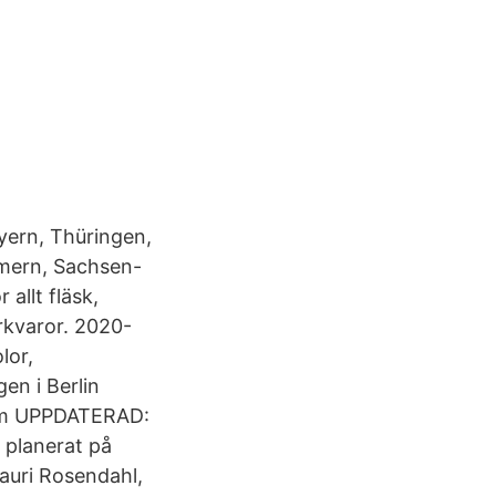
yern, Thüringen,
mern, Sachsen-
allt fläsk,
rkvaror. 2020-
lor,
en i Berlin
lem UPPDATERAD:
 planerat på
Lauri Rosendahl,