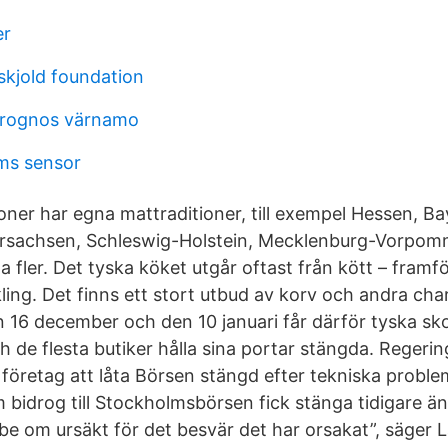
er
kjold foundation
prognos värnamo
ms sensor
oner har egna mattraditioner, till exempel Hessen, Ba
ersachsen, Schleswig-Holstein, Mecklenburg-Vorpom
fler. Det tyska köket utgår oftast från kött – framför 
ling. Det finns ett stort utbud av korv och andra cha
 16 december och den 10 januari får därför tyska sko
h de flesta butiker hålla sina portar stängda. Regering
företag att låta Börsen stängd efter tekniska prob
 bidrog till Stockholmsbörsen fick stänga tidigare än
l be om ursäkt för det besvär det har orsakat”, säger 