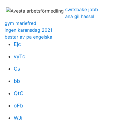
switsbake jobb
ana gil hassel
gym mariefred
ingen karensdag 2021
bestar av pa engelska
Ejc
vyTc
Cs
bb
QtC
oFb
WJi