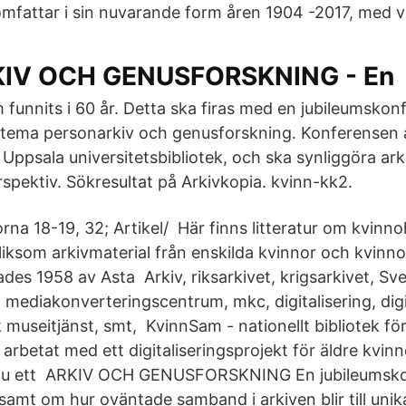
omfattar i sin nuvarande form åren 1904 -2017, med v
RKIV OCH GENUSFORSKNING - En
 funnits i 60 år. Detta ska firas med en jubileumskon
 tema personarkiv och genusforskning. Konferensen
Uppsala universitetsbibliotek, och ska synliggöra ark
spektiv. Sökresultat på Arkivkopia. kvinn-kk2.
orna 18-19, 32; Artikel/ Här finns litteratur om kvinno
liksom arkivmaterial från enskilda kvinnor och kvinno
es 1958 av Asta Arkiv, riksarkivet, krigsarkivet, Sv
 mediakonverteringscentrum, mkc, digitalisering, digi
 museitjänst, smt, KvinnSam - nationellt bibliotek f
arbetat med ett digitaliseringsprojekt för äldre kvinno
nu ett ARKIV OCH GENUSFORSKNING En jubileumsko
samt om hur oväntade samband i arkiven blir till unik