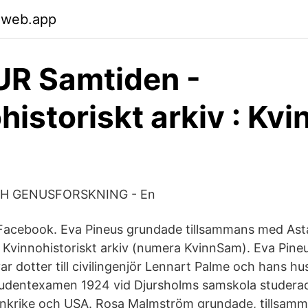
.web.app
 UR Samtiden -
historiskt arkiv : Kv
CH GENUSFORSKNING - En
ör Facebook. Eva Pineus grundade tillsammans med Ast
vinnohistoriskt arkiv (numera KvinnSam). Eva Pineu
r dotter till civilingenjör Lennart Palme och hans hus
tudentexamen 1924 vid Djursholms samskola studera
rankrike och USA. Rosa Malmström grundade, tillsam