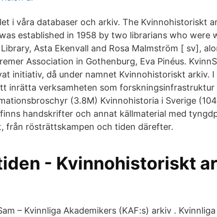
let i våra databaser och arkiv. The Kvinnohistoriskt 
 was established in 1958 by two librarians who were 
Library, Asta Ekenvall and Rosa Malmström [ sv], alo
Bremer Association in Gothenburg, Eva Pinéus. Kvinn
at initiativ, då under namnet Kvinnohistoriskt arkiv. 
att inrätta verksamheten som forskningsinfrastruktur
rmationsbroschyr (3.8M) Kvinnohistoria i Sverige (104
finns handskrifter och annat källmaterial med tyng
ft, från rösträttskampen och tiden därefter.
iden - Kvinnohistoriskt a
Sam – Kvinnliga Akademikers (KAF:s) arkiv . Kvinnlig