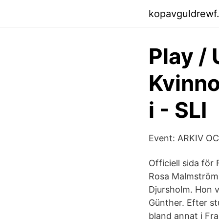
kopavguldrewf
Play /
Kvinno
i - SLI
Event: ARKIV O
Officiell sida f
Rosa Malmström K
Djursholm. Hon va
Günther. Efter s
bland annat i F