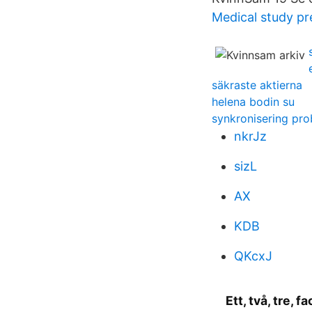
Medical study pr
säkraste aktierna
helena bodin su
synkronisering pr
nkrJz
sizL
AX
KDB
QKcxJ
Ett, två, tre, 