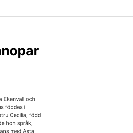
innopar
a Ekenvall och
s föddes i
tru Cecilia, född
de hon språk,
mans med Asta