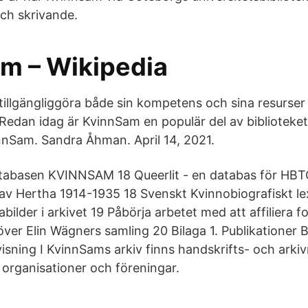
och skrivande.
m – Wikipedia
tillgängliggöra både sin kompetens och sina resurser 
. Redan idag är KvinnSam en populär del av biblioteke
nnSam. Sandra Åhman. April 14, 2021.
tabasen KVINNSAM 18 Queerlit - en databas för HBTQI
 av Hertha 1914-1935 18 Svenskt Kvinnobiografiskt le
bilder i arkivet 19 Påbörja arbetet med att affiliera for
ver Elin Wägners samling 20 Bilaga 1. Publikationer B
sning I KvinnSams arkiv finns handskrifts- och arkiv
 organisationer och föreningar.