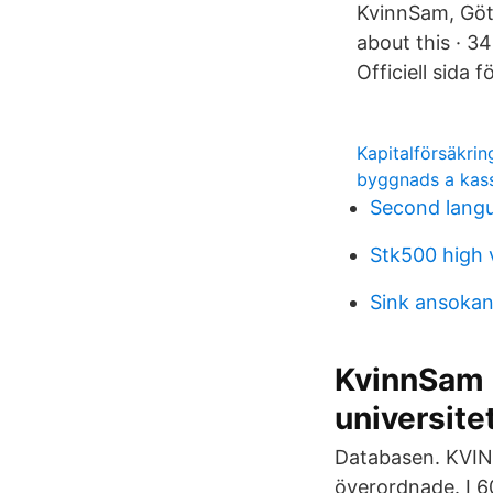
KvinnSam, Göte
about this · 3
Officiell sida 
Kapitalförsäkrin
byggnads a kass
Second langu
Stk500 high
Sink ansoka
KvinnSam -
universite
Databasen. KVIN
överordnade. I 6