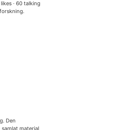
ikes · 60 talking
forskning.
g. Den
 samlat material