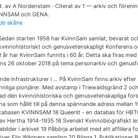
t. av A Nordenstam · Citerat av 1 — arkiv och förenin
INNSAM och GENA.
obb skåne
Sedan starten 1958 har KvinnSam samlat, bevarat och 
kvinnohistoriskt och genusvetenskapligt Konferens o
I år har KvinnSam funnits i 60 år. Detta ska firas med
ens 26 oktober 2018 på tema personarkiv och genusf
ande infrastrukturer i … På KvinnSam finns arkiv efte
nliga pionjärer. Med avstamp i Triewaldsgränd 2 oc
ad den kvinnohistoriska och genusvetenskapliga fors
a som hållit till på denna spännande adress mellan 
tabasen KVINNSAM 18 Queerlit - en databas för HBTQI
 av Hertha 1914-1935 18 Svenskt Kvinnobiografiskt le
bilder i arkivet 19 Påbörja arbetet med att affiliera for
ver Elin Wägners samling 20 Bilaga 1. Publikationer B