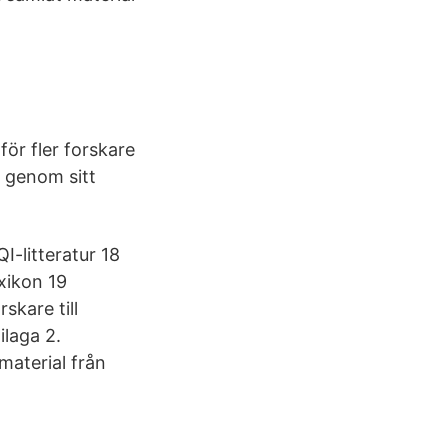
för fler forskare
t genom sitt
-litteratur 18
xikon 19
skare till
ilaga 2.
material från