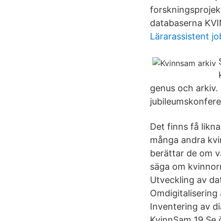
forskningsprojek
databaserna KV
Lärarassistent j
genus och arkiv. 
jubileumskonfer
Det finns få likn
många andra kvin
berättar de om v
säga om kvinnorn
Utveckling av da
Omdigitalisering
Inventering av dia
KvinnSam 19 Se ö