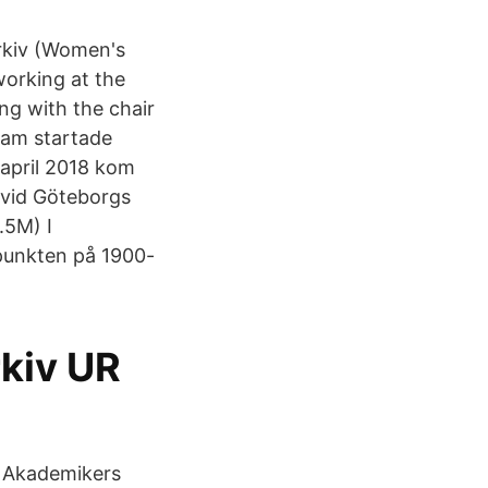
arkiv (Women's
working at the
ng with the chair
Sam startade
I april 2018 kom
 vid Göteborgs
.5M) I
dpunkten på 1900-
rkiv UR
a Akademikers