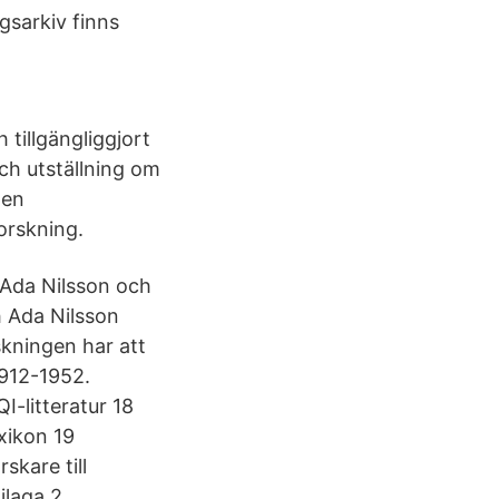
gsarkiv finns
tillgängliggjort
ch utställning om
 en
orskning.
r Ada Nilsson och
h Ada Nilsson
kningen har att
1912-1952.
-litteratur 18
xikon 19
skare till
ilaga 2.