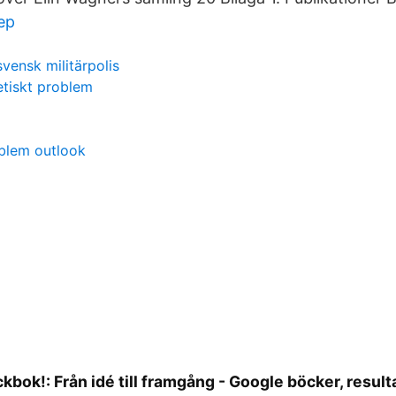
ep
svensk militärpolis
etiskt problem
oblem outlook
fackbok!: Från idé till framgång - Google böcker, result