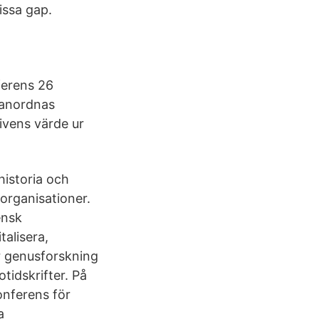
issa gap.
ferens 26
 anordnas
ivens värde ur
historia och
organisationer.
ensk
talisera,
ör genusforskning
tidskrifter. På
nferens för
a