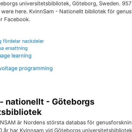
borgs universitetsbibliotek, Göteborg, Sweden. 957 l
4 were here. KvinnSam - Nationellt bibliotek för genus
för Facebook.
g fördelar nackdelar
a ersattning
age learning
 voltage programming
n
 nationellt - Göteborgs
tsbibliotek
NSAM är Nordens största databas för genusforsknin
0 år har Kvinnsam vid Göteborgs universitetsbibliotek