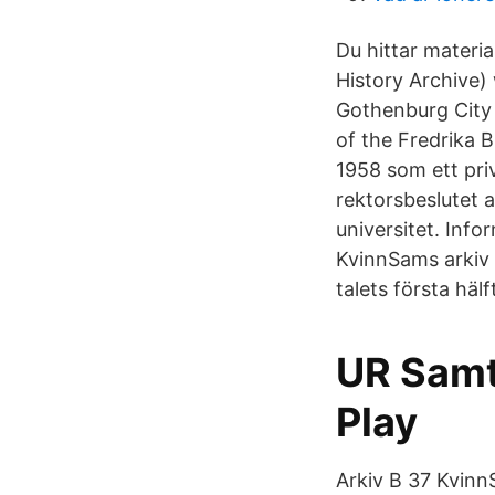
Du hittar materia
History Archive)
Gothenburg City 
of the Fredrika 
1958 som ett priv
rektorsbeslutet 
universitet. Info
KvinnSams arkiv 
talets första häl
UR Samt
Play
Arkiv B 37 Kvinn