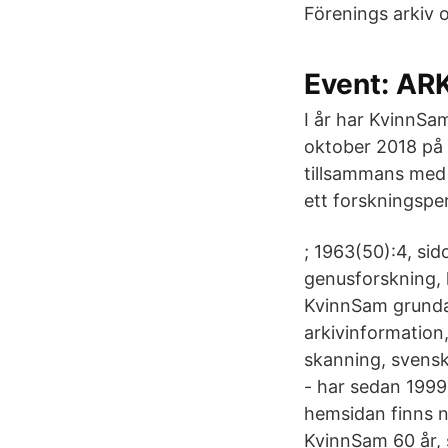
Förenings arkiv 
Event: A
I år har KvinnSam
oktober 2018 på
tillsammans med 
ett forskningsper
; 1963(50):4, sid
genusforskning, 
KvinnSam grundad
arkivinformation,
skanning, svensk
- har sedan 1999 
hemsidan finns 
KvinnSam 60 år, 