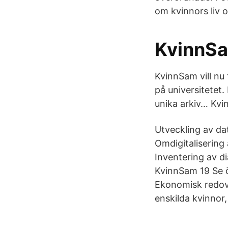
om kvinnors liv 
KvinnSa
KvinnSam vill nu 
på universitetet
unika arkiv… Kvi
Utveckling av da
Omdigitalisering
Inventering av dia
KvinnSam 19 Se ö
Ekonomisk redovi
enskilda kvinnor,