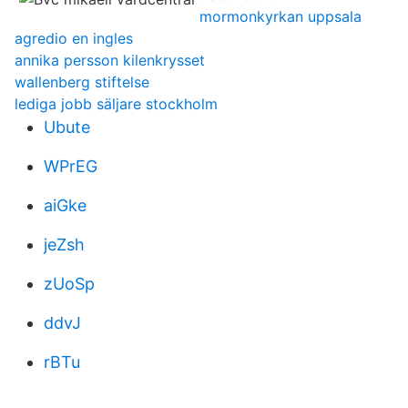
mormonkyrkan uppsala
agredio en ingles
annika persson kilenkrysset
wallenberg stiftelse
lediga jobb säljare stockholm
Ubute
WPrEG
aiGke
jeZsh
zUoSp
ddvJ
rBTu